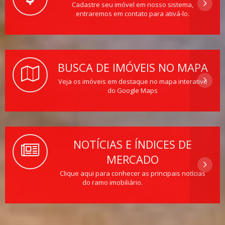
Cadastre seu imóvel em nosso sistema,
entraremos em contato para ativá-lo.
BUSCA DE IMÓVEIS NO MAPA
Veja os imóveis em destaque no mapa interativo
do Google Maps
NOTÍCIAS E ÍNDICES DE
MERCADO
Clique aqui para conhecer as principais notícias
do ramo imobiliário.