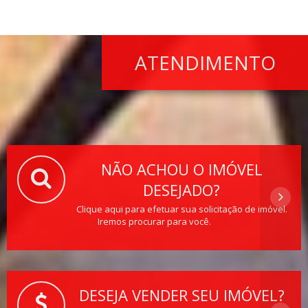
ATENDIMENTO
NÃO ACHOU O IMÓVEL
DESEJADO?
Clique aqui para efetuar sua solicitação de imóvel.
Iremos procurar para você.
DESEJA VENDER SEU IMÓVEL?