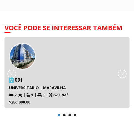
VOCÊ PODE SE INTERESSAR TAMBÉM
091
V
UNIVERSITÁRIO | MARAVILHA
2 (0)
|
1
|
1
|
67.17M²
$280,000.00