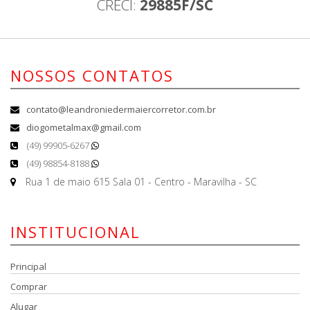
CRECI:
29885F/SC
NOSSOS CONTATOS
contato@leandroniedermaiercorretor.com.br
diogometalmax@gmail.com
(49) 99905-6267
(49) 98854-8188
Rua 1 de maio 615 Sala 01 - Centro - Maravilha - SC
INSTITUCIONAL
Principal
Comprar
Alugar