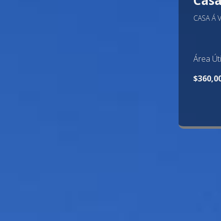
Cas
CASA Á 
$550,0