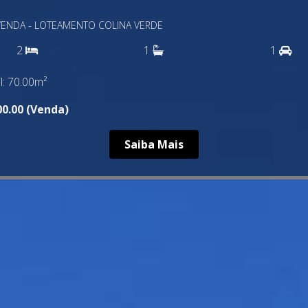
a
VENDA
1
2
1
suíte
00.00 (Venda)
Saiba Mais