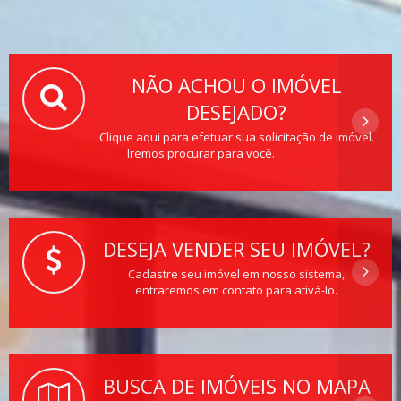
NÃO ACHOU O IMÓVEL
DESEJADO?
Clique aqui para efetuar sua solicitação de imóvel.
Iremos procurar para você.
DESEJA VENDER SEU IMÓVEL?
Cadastre seu imóvel em nosso sistema,
entraremos em contato para ativá-lo.
BUSCA DE IMÓVEIS NO MAPA