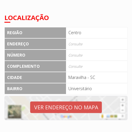
LOCALIZAÇÃO
REGIÃO
Centro
ENDEREÇO
Consulte
NÚMERO
Consulte
COMPLEMENTO
Consulte
CIDADE
Maravilha - SC
BAIRRO
Universitário
VER ENDEREÇO NO MAPA