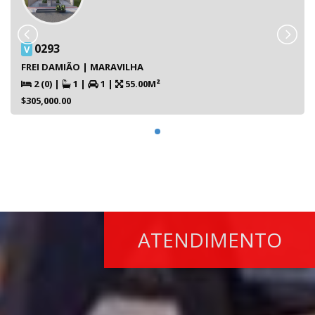
0293
V
FREI DAMIÃO | MARAVILHA
2 (0)
|
1
|
1
|
55.00M²
$305,000.00
ATENDIMENTO