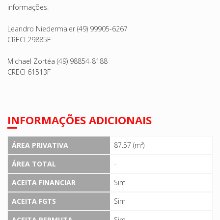
informações:
Leandro Niedermaier (49) 99905-6267
CRECI 29885F
Michael Zortéa (49) 98854-8188
CRECI 61513F
INFORMAÇÕES ADICIONAIS
ÁREA PRIVATIVA
87.57 (m²)
ÁREA TOTAL
-
ACEITA FINANCIAR
Sim
ACEITA FGTS
Sim
ACEITA PERMUTA
Sim