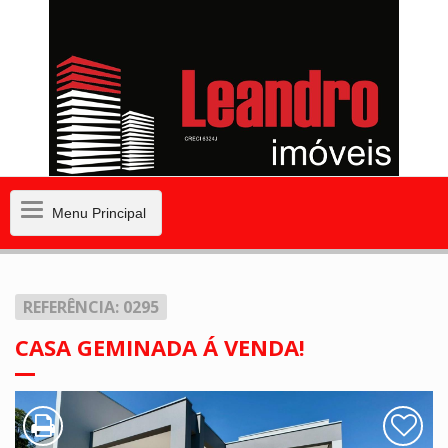
Menu
Menu Principal
Principal
REFERÊNCIA: 0295
CASA GEMINADA Á VENDA!