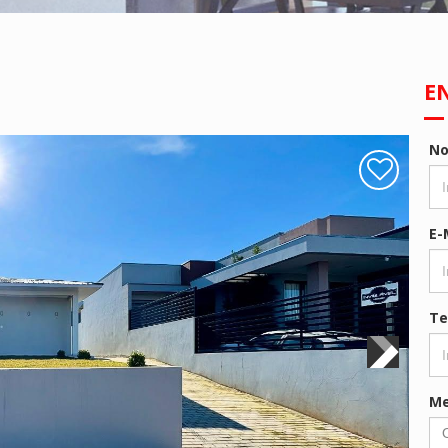
E
N
E-
Te
M