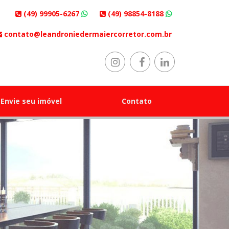
(49) 99905-6267
(49) 98854-8188
contato@leandroniedermaiercorretor.com.br
Envie seu imóvel
Contato