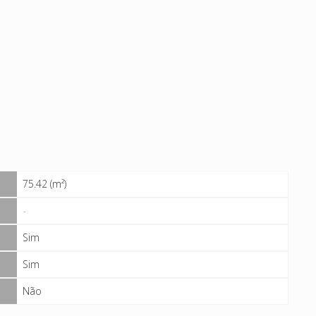
75.42 (m²)
-
Sim
Sim
Não