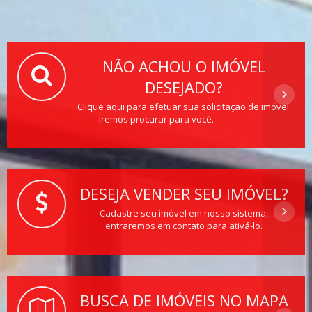
NÃO ACHOU O IMÓVEL
DESEJADO?
Clique aqui para efetuar sua solicitação de imóvel.
Iremos procurar para você.
DESEJA VENDER SEU IMÓVEL?
Cadastre seu imóvel em nosso sistema,
entraremos em contato para ativá-lo.
BUSCA DE IMÓVEIS NO MAPA