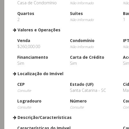
Casa de Condomínio
Não Informado
Não
Quartos
Suítes
Ba
2
1
Não Informado
Valores e Operações
Venda
Condomínio
IP
$260,000.00
Não Informado
Não
Financiamento
Carta de Crédito
Ac
Sim
Sim
Si
Localização do Imóvel
CEP
Estado (UF)
Ci
Santa Catarina - SC
Mar
Consulte
Logradouro
Número
Co
Consulte
Consulte
Con
Descrição/Características
Características do Imóvel
Ca